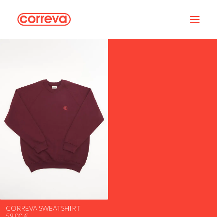
CORREVA SWEATSHIRT
59,00
€