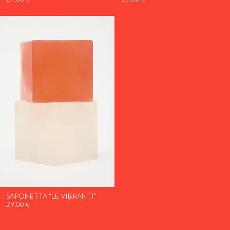
SAPONETTA “LE VIBRANTI”
29,00
€