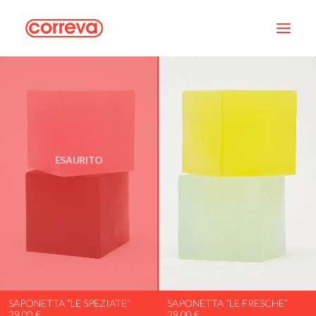
ESAURITO
SAPONETTA “LE SPEZIATE”
SAPONETTA “LE FRESCHE”
29,00
€
29,00
€